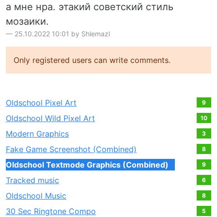
а мне нра. этакий советский стиль
мозаики.
25.10.2022 10:01 by Shlemazl
Only registered users can write comments.
Oldschool Pixel Art
9
Oldschool Wild Pixel Art
10
Modern Graphics
3
Fake Game Screenshot (Combined)
8
Oldschool Textmode Graphics (Combined)
9
Tracked music
6
Oldschool Music
8
30 Sec Ringtone Compo
5