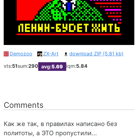
Demozoo
ZX-Art
download ZIP (5.81 kb)
vts:
51
sum:
290
iqm:
5.84
avg:
5.69
Comments
Как же так, в правилах написано без
политоты, а ЭТО пропустили...