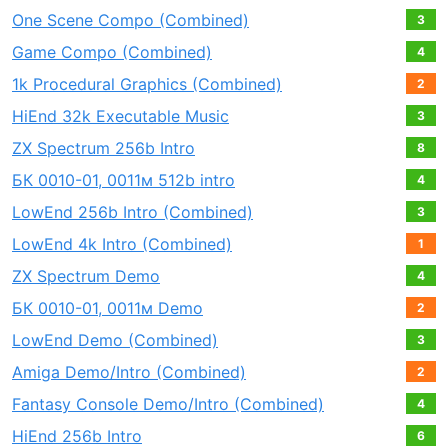
One Scene Compo (Combined)
3
Game Compo (Combined)
4
1k Procedural Graphics (Combined)
2
HiEnd 32k Executable Music
3
ZX Spectrum 256b Intro
8
БК 0010-01, 0011м 512b intro
4
LowEnd 256b Intro (Combined)
3
LowEnd 4k Intro (Combined)
1
ZX Spectrum Demo
4
БК 0010-01, 0011м Demo
2
LowEnd Demo (Combined)
3
Amiga Demo/Intro (Combined)
2
Fantasy Console Demo/Intro (Combined)
4
HiEnd 256b Intro
6