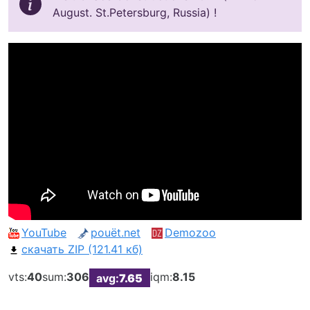
August. St.Petersburg, Russia) !
YouTube
pouët.net
Demozoo
скачать ZIP (121.41 кб)
vts:
40
sum:
306
iqm:
8.15
avg:
7.65