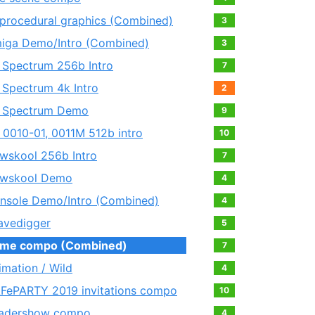
 procedural graphics (Combined)
3
iga Demo/Intro (Combined)
3
 Spectrum 256b Intro
7
 Spectrum 4k Intro
2
 Spectrum Demo
9
 0010-01, 0011М 512b intro
10
wskool 256b Intro
7
wskool Demo
4
nsole Demo/Intro (Combined)
4
avedigger
5
me compo (Combined)
7
imation / Wild
4
FePARTY 2019 invitations compo
10
adershow compo
4