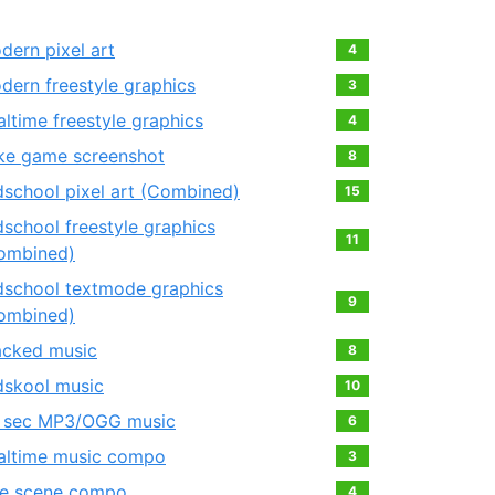
dern pixel art
4
dern freestyle graphics
3
altime freestyle graphics
4
ke game screenshot
8
dschool pixel art (Combined)
15
dschool freestyle graphics
11
ombined)
dschool textmode graphics
9
ombined)
acked music
8
dskool music
10
 sec MP3/OGG music
6
altime music compo
3
e scene compo
4