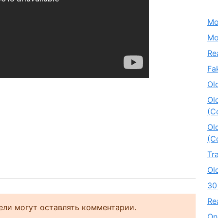
Mo
Mo
Re
Fa
Ol
Ol
(C
Ol
(C
Tr
Ol
30
Re
ели могут оставлять комментарии.
On