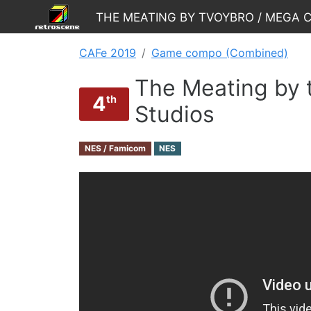
The Meating by tvoybro / Mega 
CAFe 2019
Game compo (Combined)
The Meating by 
4
th
Studios
NES / Famicom
NES