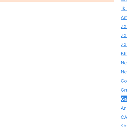
1k
Am
ZX
ZX
ZX
БК
Ne
Ne
Co
Gr
Ga
An
CA
Sh