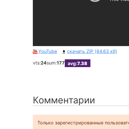
YouTube
скачать ZIP (84.63 кб)
vts:
24
sum:
177
avg:
7.38
Комментарии
Только зарегистрированные пользоват