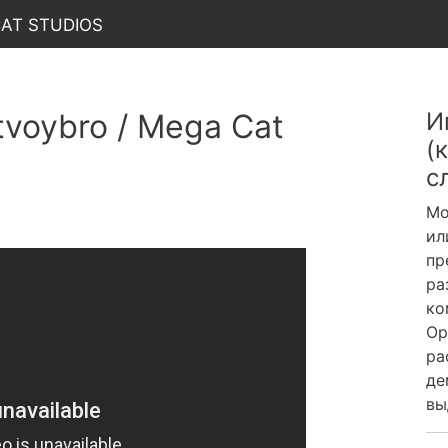
Cat Studios
tvoybro / Mega Cat
И
(
с
Мо
ил
пр
ра
ко
Ор
ра
де
вы