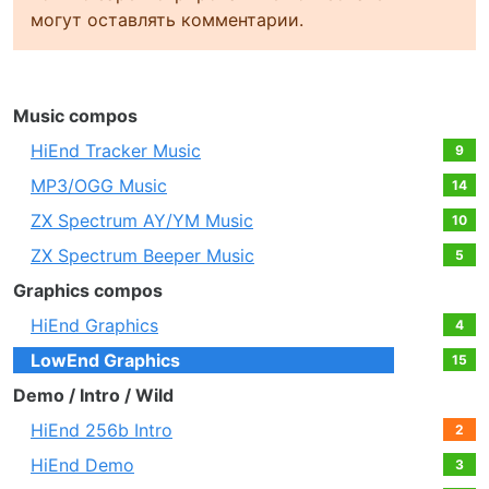
могут оставлять комментарии.
Music compos
HiEnd Tracker Music
9
MP3/OGG Music
14
ZX Spectrum AY/YM Music
10
ZX Spectrum Beeper Music
5
Graphics compos
HiEnd Graphics
4
LowEnd Graphics
15
Demo / Intro / Wild
HiEnd 256b Intro
2
HiEnd Demo
3