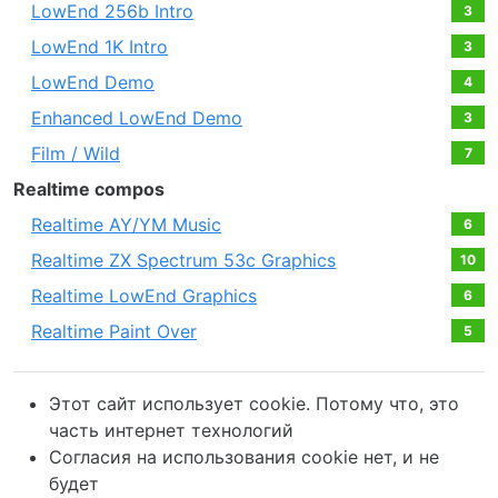
LowEnd 256b Intro
3
LowEnd 1K Intro
3
LowEnd Demo
4
Enhanced LowEnd Demo
3
Film / Wild
7
Realtime compos
Realtime AY/YM Music
6
Realtime ZX Spectrum 53c Graphics
10
Realtime LowEnd Graphics
6
Realtime Paint Over
5
Этот сайт использует cookie. Потому что, это
часть интернет технологий
Согласия на использования cookie нет, и не
будет