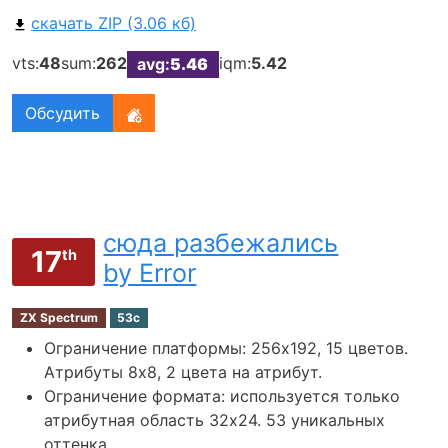
скачать ZIP (3.06 кб)
vts:
48
sum:
262
iqm:
5.42
avg:
5.46
Обсудить
сюда разбежались
17
th
by Error
ZX Spectrum
53c
Ограничение платформы: 256х192, 15 цветов.
Атрибуты 8x8, 2 цвета на атрибут.
Ограничение формата: используется только
атрибутная область 32х24. 53 уникальных
оттенка.