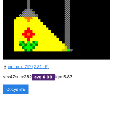
скачать ZIP (2.81 кб)
vts:
47
sum:
282
iqm:
5.87
avg:
6.00
Обсудить