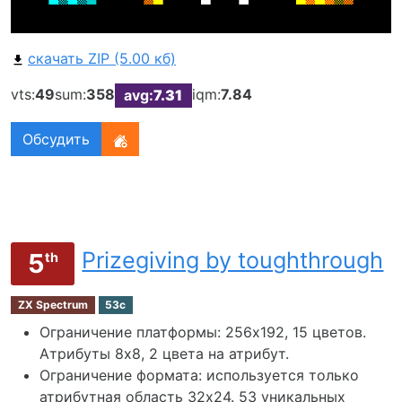
скачать ZIP (5.00 кб)
vts:
49
sum:
358
iqm:
7.84
avg:
7.31
Обсудить
Prizegiving by toughthrough
5
th
ZX Spectrum
53c
Ограничение платформы: 256х192, 15 цветов.
Атрибуты 8x8, 2 цвета на атрибут.
Ограничение формата: используется только
атрибутная область 32х24. 53 уникальных