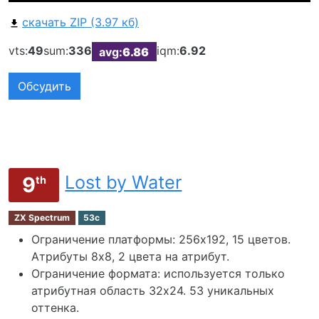
скачать ZIP (3.97 кб)
vts:
49
sum:
336
iqm:
6.92
avg:
6.86
Обсудить
Lost by Water
9
th
ZX Spectrum
53c
Ограничение платформы: 256х192, 15 цветов.
Атрибуты 8x8, 2 цвета на атрибут.
Ограничение формата: используется только
атрибутная область 32х24. 53 уникальных
оттенка.