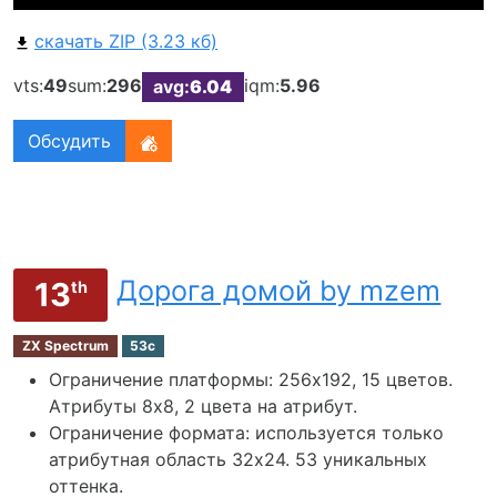
скачать ZIP (3.23 кб)
vts:
49
sum:
296
iqm:
5.96
avg:
6.04
Обсудить
Дорога домой by mzem
13
th
ZX Spectrum
53c
Ограничение платформы: 256х192, 15 цветов.
Атрибуты 8x8, 2 цвета на атрибут.
Ограничение формата: используется только
атрибутная область 32х24. 53 уникальных
оттенка.