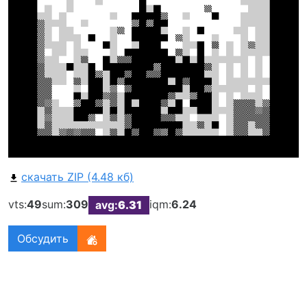
скачать ZIP (4.48 кб)
vts:
49
sum:
309
iqm:
6.24
avg:
6.31
Обсудить