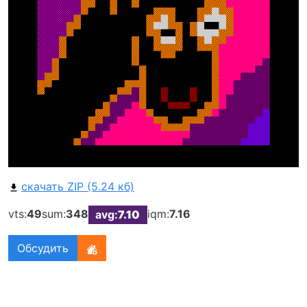
скачать ZIP (5.24 кб)
vts:
49
sum:
348
iqm:
7.16
avg:
7.10
Обсудить