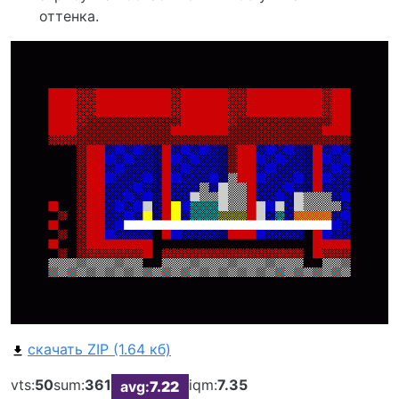
оттенка.
скачать ZIP (1.64 кб)
vts:
50
sum:
361
iqm:
7.35
avg:
7.22