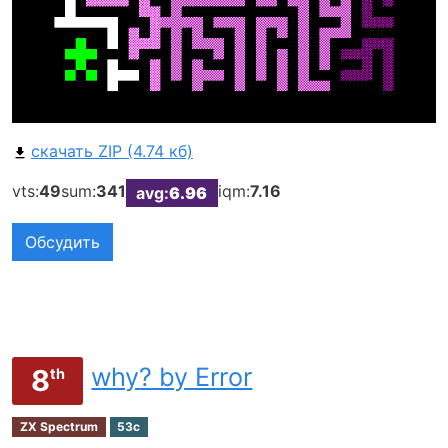
скачать ZIP (4.74 кб)
vts:
49
sum:
341
iqm:
7.16
avg:
6.96
Обсудить
why? by Error
8
th
ZX Spectrum
53c