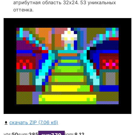
атрибутная область 32х24. 53 уникальных
оттенка.
скачать ZIP (7.06 кб)
vts:
50
sum:
385
iqm:
8.12
avg:
7.70