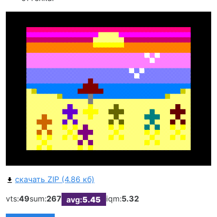
скачать ZIP (4.86 кб)
vts:
49
sum:
267
iqm:
5.32
avg:
5.45