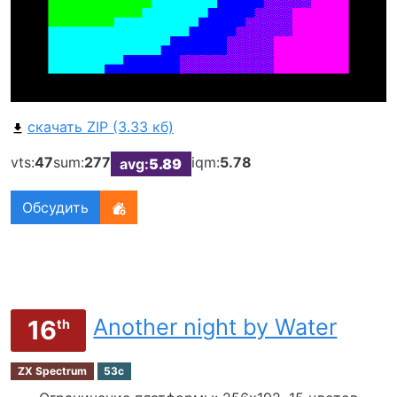
скачать ZIP (3.33 кб)
vts:
47
sum:
277
iqm:
5.78
avg:
5.89
Обсудить
Another night by Water
16
th
ZX Spectrum
53c