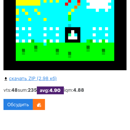
скачать ZIP (2.98 кб)
vts:
48
sum:
235
iqm:
4.88
avg:
4.90
Обсудить