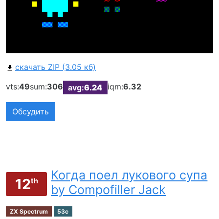
скачать ZIP (3.05 кб)
vts:
49
sum:
306
iqm:
6.32
avg:
6.24
Обсудить
Когда поел лукового супа
12
th
by Compofiller Jack
ZX Spectrum
53c