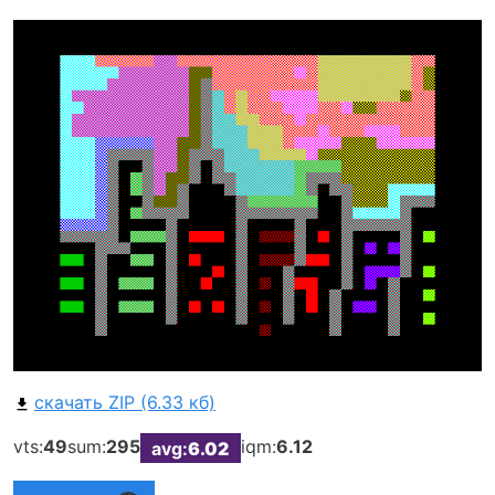
скачать ZIP (6.33 кб)
vts:
49
sum:
295
iqm:
6.12
avg:
6.02