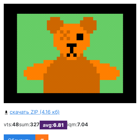
скачать ZIP (4.16 кб)
vts:
48
sum:
327
iqm:
7.04
avg:
6.81