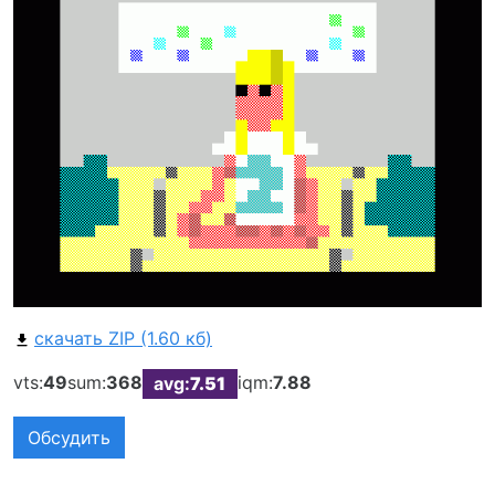
скачать ZIP (1.60 кб)
vts:
49
sum:
368
iqm:
7.88
avg:
7.51
Обсудить