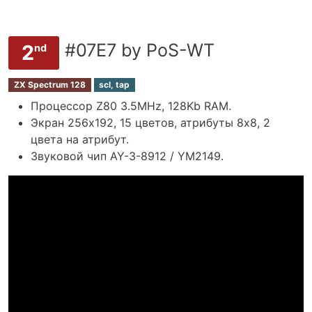
#07E7 by PoS-WT
2
nd
ZX Spectrum 128
scl, tap
Процессор Z80 3.5MHz, 128Kb RAM.
Экран 256х192, 15 цветов, атрибуты 8x8, 2
цвета на атрибут.
Звуковой чип AY-3-8912 / YM2149.