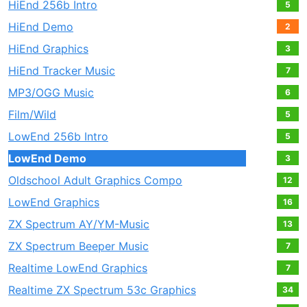
HiEnd 256b Intro
5
HiEnd Demo
2
HiEnd Graphics
3
HiEnd Tracker Music
7
MP3/OGG Music
6
Film/Wild
5
LowEnd 256b Intro
5
LowEnd Demo
3
Oldschool Adult Graphics Compo
12
LowEnd Graphics
16
ZX Spectrum AY/YM-Music
13
ZX Spectrum Beeper Music
7
Realtime LowEnd Graphics
7
Realtime ZX Spectrum 53c Graphics
34