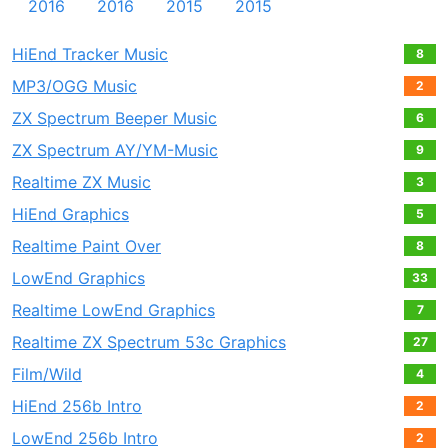
2016
2016
2015
2015
HiEnd Tracker Music
8
MP3/OGG Music
2
ZX Spectrum Beeper Music
6
ZX Spectrum AY/YM-Music
9
Realtime ZX Music
3
HiEnd Graphics
5
Realtime Paint Over
8
LowEnd Graphics
33
Realtime LowEnd Graphics
7
Realtime ZX Spectrum 53c Graphics
27
Film/Wild
4
HiEnd 256b Intro
2
LowEnd 256b Intro
2