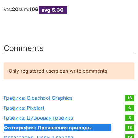
vts:
20
sum:
106
avg:
5.30
Comments
Only registered users can write comments.
Графика: Oldschool Graphics
16
Графика: Pixelart
6
Графика: Цифровая графика
8
Фотография: Проявления природы
18
Фотография: Люди и города
19