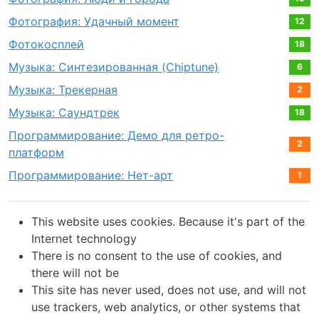
Фотография: Удачный момент
12
Фотокосплей
18
Музыка: Синтезированная (Chiptune)
6
Музыка: Трекерная
2
Музыка: Саундтрек
18
Программирование: Демо для ретро-
2
платформ
Программирование: Нет-арт
1
This website uses cookies. Because it's part of the
Internet technology
There is no consent to the use of cookies, and
there will not be
This site has never used, does not use, and will not
use trackers, web analytics, or other systems that