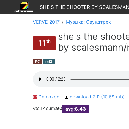
she's the shooter by scalesma
VERVE 2017
Музыка: Саундтрек
she's the shoot
11
th
by scalesmann/
PC
mt2
Demozoo
download ZIP (10.69 mb)
vts:
14
sum:
90
avg:
6.43