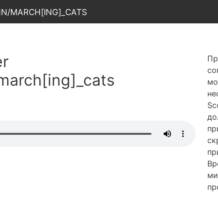
nn/march[ing]_cats
er
Пр
со
march[ing]_cats
мо
не
Sc
до
пр
ск
пр
Вр
ми
пр