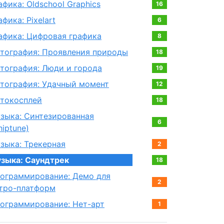
афика: Oldschool Graphics
16
афика: Pixelart
6
афика: Цифровая графика
8
тография: Проявления природы
18
тография: Люди и города
19
тография: Удачный момент
12
токосплей
18
зыка: Синтезированная
6
hiptune)
зыка: Трекерная
2
зыка: Саундтрек
18
ограммирование: Демо для
2
тро-платформ
ограммирование: Нет-арт
1