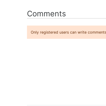
Comments
Only registered users can write comments