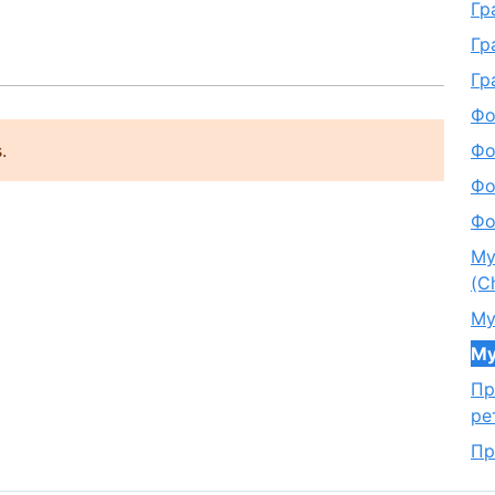
Гр
Гр
Гр
Фо
Фо
.
Фо
Фо
Му
(C
Му
Му
Пр
ре
Пр