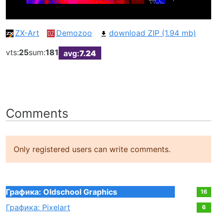
ZX-Art
Demozoo
download ZIP (1.94 mb)
vts:
25
sum:
181
avg:
7.24
Comments
Only registered users can write comments.
Графика: Oldschool Graphics
16
Графика: Pixelart
6