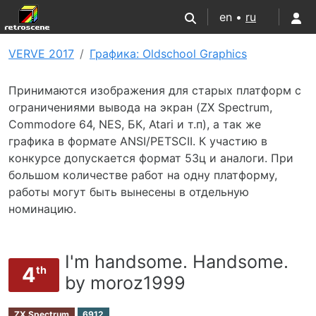
en •
ru
VERVE 2017
Графика: Oldschool Graphics
Принимаются изображения для старых платформ с
ограничениями вывода на экран (ZX Spectrum,
Commodore 64, NES, БК, Atari и т.п), а так же
графика в формате ANSI/PETSCII. К участию в
конкурсе допускается формат 53ц и аналоги. При
большом количестве работ на одну платформу,
работы могут быть вынесены в отдельную
номинацию.
I'm handsome. Handsome.
4
th
by moroz1999
ZX Spectrum
6912