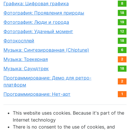
Графика: Цифровая графика
8
Фотография: Проявления природы
18
Фотография: Люди и города
19
Фотография: Удачный момент
12
Фотокосплей
18
Музыка: Синтезированная (Chiptune)
6
Музыка: Трекерная
2
Музыка: Саундтрек
18
Программирование: Демо для ретро-
2
платформ
Программирование: Нет-арт
1
This website uses cookies. Because it's part of the
Internet technology
There is no consent to the use of cookies, and