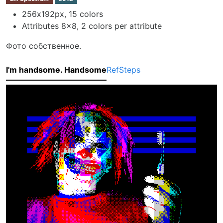
256х192px, 15 colors
Attributes 8x8, 2 colors per attribute
Фото собственное.
I'm handsome. Handsome
Ref
Steps