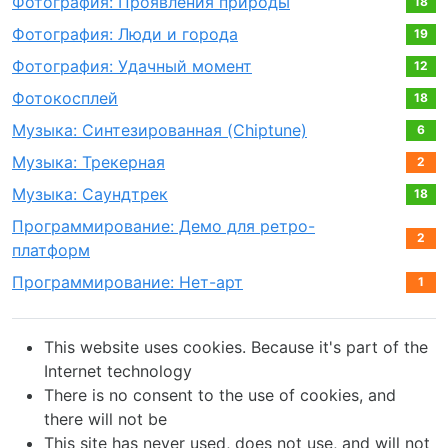
Фотография: Проявления природы
18
Фотография: Люди и города
19
Фотография: Удачный момент
12
Фотокосплей
18
Музыка: Синтезированная (Chiptune)
6
Музыка: Трекерная
2
Музыка: Саундтрек
18
Программирование: Демо для ретро-
2
платформ
Программирование: Нет-арт
1
This website uses cookies. Because it's part of the
Internet technology
There is no consent to the use of cookies, and
there will not be
This site has never used, does not use, and will not