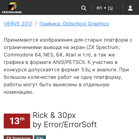
en •
ru
VERVE 2017
Графика: Oldschool Graphics
Принимаются изображения для старых платформ с
ограничениями вывода на экран (ZX Spectrum,
Commodore 64, NES, БК, Atari и т.п), а так же
графика в формате ANSI/PETSCII. К участию в
конкурсе допускается формат 53ц и аналоги. При
большом количестве работ на одну платформу,
работы могут быть вынесены в отдельную
номинацию.
Rick & 30px
13
th
by Error/ErrorSoft
ZX Spectrum
53c