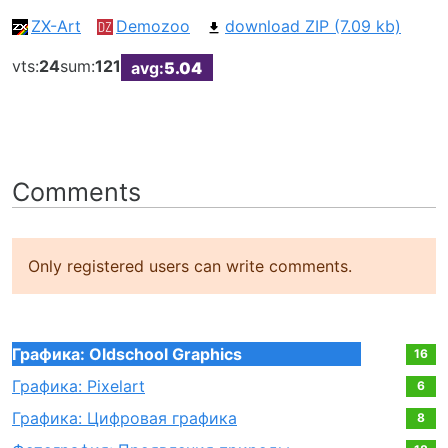
ZX-Art
Demozoo
download ZIP (7.09 kb)
vts:
24
sum:
121
avg:
5.04
Comments
Only registered users can write comments.
Графика: Oldschool Graphics
16
Графика: Pixelart
6
Графика: Цифровая графика
8