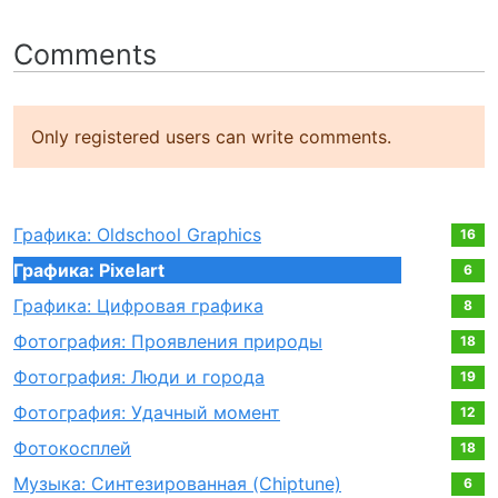
Comments
Only registered users can write comments.
Графика: Oldschool Graphics
16
Графика: Pixelart
6
Графика: Цифровая графика
8
Фотография: Проявления природы
18
Фотография: Люди и города
19
Фотография: Удачный момент
12
Фотокосплей
18
Музыка: Синтезированная (Chiptune)
6