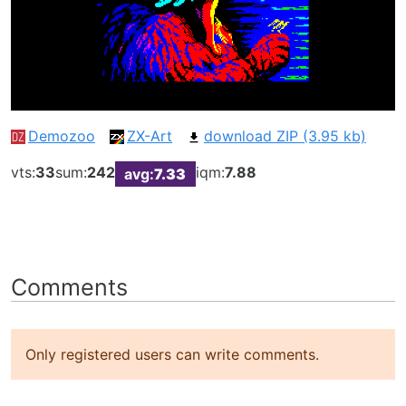
Demozoo
ZX-Art
download ZIP (3.95 kb)
vts:
33
sum:
242
iqm:
7.88
avg:
7.33
Comments
Only registered users can write comments.