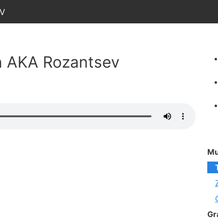
ev
n AKA Rozantsev
Mu
Gr