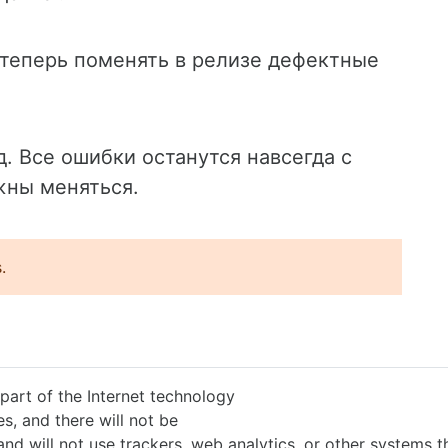
ы теперь поменять в релизе дефектные
. Все ошибки останутся навсегда с
жны меняться.
.
 part of the Internet technology
s, and there will not be
and will not use trackers, web analytics, or other systems 