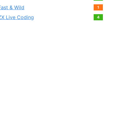
Fast & Wild
1
ZX Live Coding
4