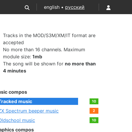
english •
русский
Tracks in the MOD/S3M/XM/IT format are
accepted
No more than 16 channels. Maximum
module size:
1mb
The song will be shown for
no more than
4 minutes
sic compos
Tracked music
10
ZX Spectrum beeper music
2
Oldschool music
10
aphics compos