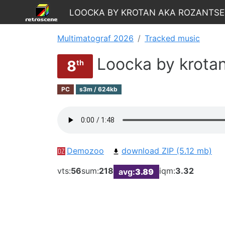
Loocka by krotan AKA Rozants
Multimatograf 2026
Tracked music
Loocka by krota
8
th
PC
s3m / 624kb
Demozoo
download ZIP (5.12 mb)
vts:
56
sum:
218
iqm:
3.32
avg:
3.89