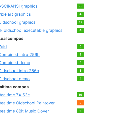
ASCII/ANSI graphics
8
Pixelart graphics
4
Oldschool graphics
17
1k oldschool executable graphics
4
sual compos
Wild
5
Combined intro 256b
3
Combined demo
4
Oldschool intro 256b
8
Oldschool demo
4
altime compos
Realtime ZX 53c
16
Realtime Oldschool Paintover
2
Realtime 8Bit Music Cover
6