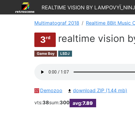
realtime vision by lampovyï_nin
Multimatograf 2018
Realtime 8Bit Music 
realtime vision 
3
rd
Game Boy
LSDJ
Demozoo
download ZIP (1.44 mb)
vts:
38
sum:
300
avg:
7.89