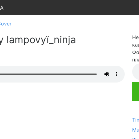
ja
Cover
by lampovyï_ninja
Не
ка
Фо
пл
Ti
Mu