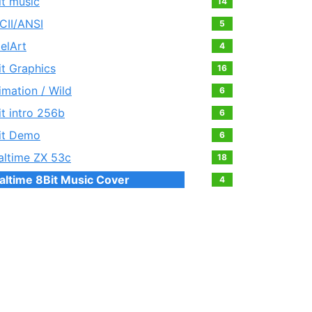
it music
14
CII/ANSI
5
xelArt
4
it Graphics
16
imation / Wild
6
it intro 256b
6
it Demo
6
altime ZX 53c
18
altime 8Bit Music Cover
4