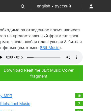
english •
русский
обходимо за отведенное время написать
вер на предоставленный фрагмент трек.
рмат трека: любая олдскульная 8-битная
атформа (см. компо
8Bit Music
).
Download Realtime 8Bit Music Cover
fragment
ny MP3
16
ltichannel Music
7