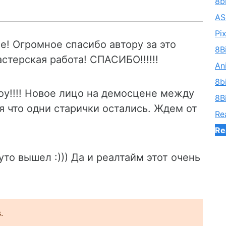
8b
AS
Pi
е! Огромное спасибо автору за это
8B
стерская работа! СПАСИБО!!!!!!
An
8b
ooy!!!! Новое лицо на демосцене между
8B
ся что одни старички остались. Ждем от
Re
Re
уто вышел :))) Да и реалтайм этот очень
.