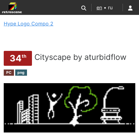
en
• ru
Hype Logo Compo 2
Cityscape by aturbidflow
34
th
PC
png