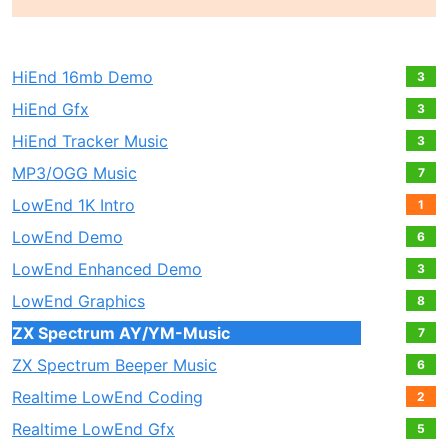
HiEnd 16mb Demo
3
HiEnd Gfx
3
HiEnd Tracker Music
3
MP3/OGG Music
7
LowEnd 1K Intro
1
LowEnd Demo
6
LowEnd Enhanced Demo
3
LowEnd Graphics
8
ZX Spectrum AY/YM-Music
7
ZX Spectrum Beeper Music
6
Realtime LowEnd Coding
2
Realtime LowEnd Gfx
5