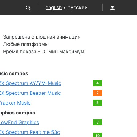
english
• русский
Запрещена сплошная анимация
Любые платформы
Время показа - 10 мин максимум
sic compos
ZX Spectrum AY/YM-Music
4
ZX Spectrum Beeper Music
2
Tracker Music
5
aphics compos
LowEnd Graphics
7
ZX Spectrum Realtime 53c
10