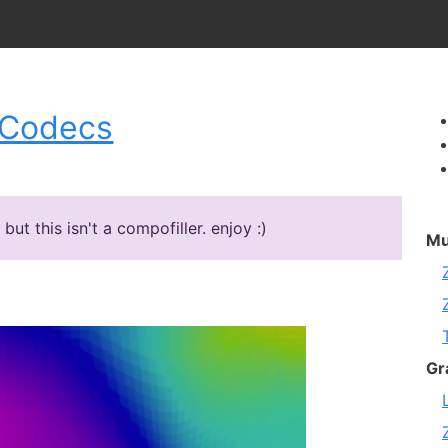
dCodecs
t this isn't a compofiller. enjoy :)
Mu
Gr