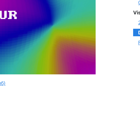
Vi
мб)