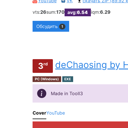
YouTube
VK
скачать ZIP (89.92 
vts:
26
sum:
170
iqm:
6.29
avg:
6.54
Обсудить
1
deChaosing by 
3
rd
PC (Windows)
EXE
Made in Tooll3
Cover
YouTube