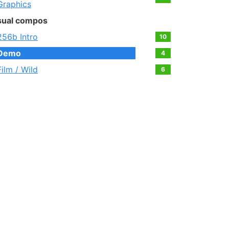
Graphics
sual compos
256b Intro
10
Demo
4
Film / Wild
6