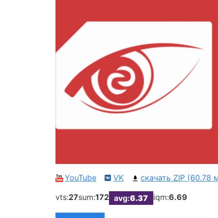
YouTube
VK
скачать ZIP (60.78 
vts:
27
sum:
172
iqm:
6.69
avg:
6.37