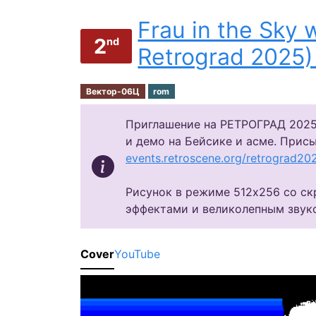
Frau in the Sky w
2
nd
Retrograd 2025) 
Вектор-06Ц
rom
Приглашение на РЕТРОГРАД 2025,
и демо на Бейсике и асме. Прис
events.retroscene.org/retrograd20
Рисунок в режиме 512х256 со с
эффектами и великолепным звук
Cover
YouTube