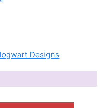
кб)
Hogwart Designs