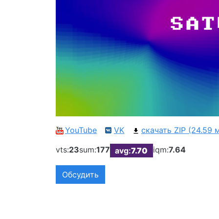
YouTube
VK
скачать ZIP (24.59 
vts:
23
sum:
177
iqm:
7.64
avg:
7.70
Обсудить