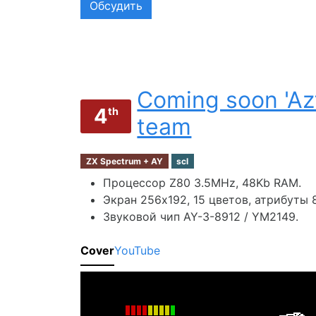
Обсудить
Coming soon 'Az
4
th
team
ZX Spectrum + AY
scl
Процессор Z80 3.5MHz, 48Kb RAM.
Экран 256х192, 15 цветов, атрибуты 8
Звуковой чип AY-3-8912 / YM2149.
Cover
YouTube