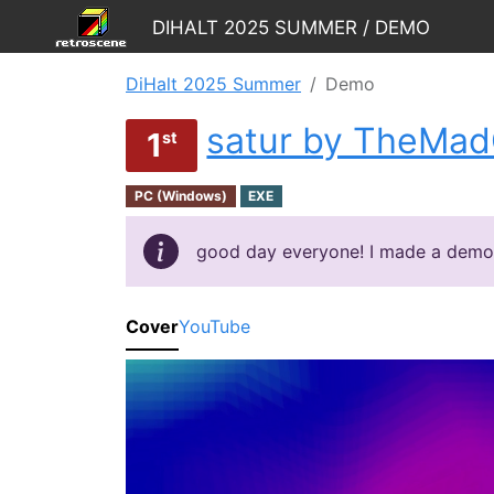
DiHalt 2025 Summer / Demo
DiHalt 2025 Summer
Demo
satur by TheMa
1
st
PC (Windows)
EXE
good day everyone! I made a demo bu
Cover
YouTube