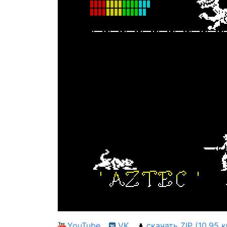
YouTube
VK
скачать ZIP (10.95 к