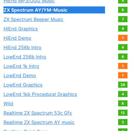
HiEnd MP3/OGG Music
9
ZX Spectrum AY/YM-Music
8
ZX Spectrum Beeper Music
7
HiEnd Graphics
4
HiEnd Demo
1
HiEnd 256b Intro
4
LowEnd 256b Intro
6
LowEnd 1k Intro
1
LowEnd Demo
1
LowEnd Graphics
38
LowEnd 1kb Procedural Graphics
4
Wild
6
Realtime ZX Spectrum 53c Gfx
12
Realtime ZX Spectrum AY music
3