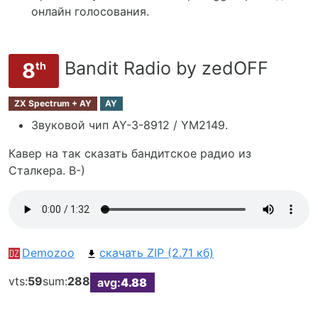
онлайн голосования.
Bandit Radio by zedOFF
8
th
ZX Spectrum + AY
AY
Звуковой чип AY-3-8912 / YM2149.
Кавер на так сказать бандитское радио из
Сталкера. B-)
Demozoo
скачать ZIP (2.71 кб)
vts:
59
sum:
288
avg:
4.88