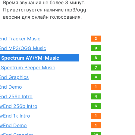
Время звучания не более 3 минут.
Приветствуется наличие mp3/ogg-
версии для онлайн голосования.
End Tracker Music
2
End MP3/OGG Music
9
 Spectrum AY/YM-Music
8
 Spectrum Beeper Music
7
End Graphics
4
End Demo
1
End 256b Intro
4
wEnd 256b Intro
6
wEnd 1k Intro
1
wEnd Demo
1
38