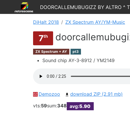
doorcallemubugizz by altro ^ T
DiHalt 2018
ZX Spectrum AY/YM-Music
doorcallemubugiz
7
th
ZX Spectrum + AY
pt3
Sound chip AY-3-8912 / YM2149
Demozoo
download ZIP (2.91 mb)
vts:
59
sum:
348
avg:
5.90