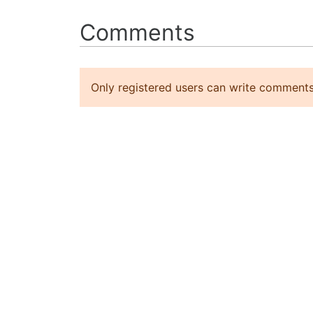
Comments
Only registered users can write comments