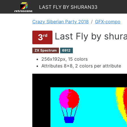
Last Fly by shuran33
Crazy Siberian Party 2018
GFX-compo
Last Fly by shur
3
rd
ZX Spectrum
6912
256х192px, 15 colors
Attributes 8x8, 2 colors per attribute