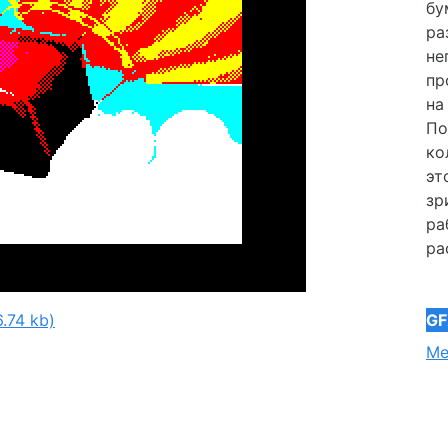
бу
ра
не
пр
на
По
ко
эт
зр
ра
ра
GF
.74 kb)
Me