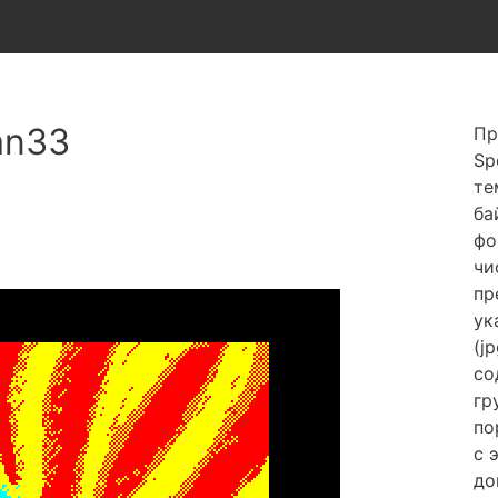
an33
Пр
Sp
те
ба
фо
чи
пр
ук
(j
со
гр
по
с 
до