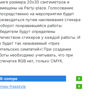
маге размера 20х30 сантиметров и
змещены на Party-place. Голосование
посредственно на мероприятии будет
оизводиться путем наклеивания стикера
 оборот понравившейся работы.
бедители будут определены
личеством стикеров у каждой работы. И
о будет так называемый «приз
ительских симпатий»! При создании
боты необходимо учитывать, что при
спечатке RGB нет, только CMYK.
X-compo
6
mes-freestyle
9