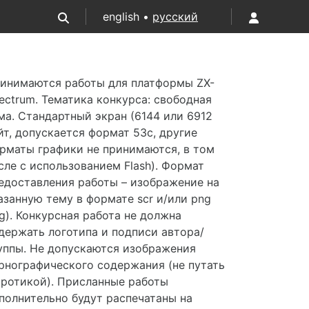
english •
русский
инимаются работы для платформы ZX-
ectrum. Тематика конкурса: свободная
ма. Стандартный экран (6144 или 6912
йт, допускается формат 53c, другие
рматы графики не принимаются, в том
сле с использованием Flash). Формат
едоставления работы – изображение на
азанную тему в формате scr и/или png
pg). Конкурсная работа не должна
держать логотипа и подписи автора/
уппы. Не допускаются изображения
рнографического содержания (не путать
эротикой). Присланные работы
полнительно будут распечатаны на