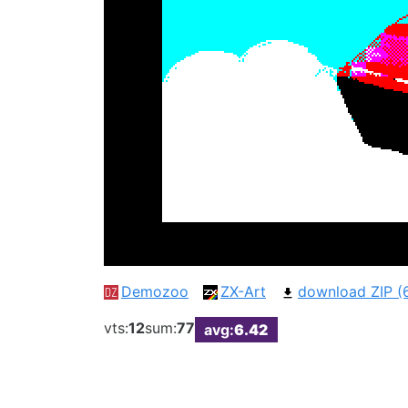
Demozoo
ZX-Art
download ZIP (6
vts:
12
sum:
77
avg:
6.42