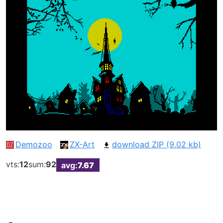
Demozoo
ZX-Art
download ZIP (9.02 kb)
vts:
12
sum:
92
avg:
7.67