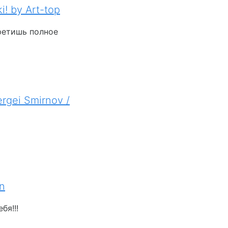
i! by Art-top
ретишь полное
rgei Smirnov /
an
бя!!!