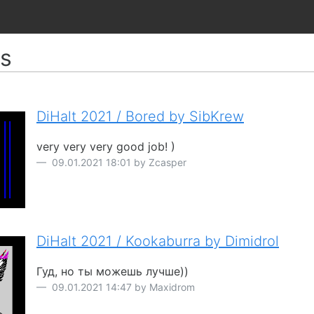
s
DiHalt 2021 / Bored by SibKrew
very very very good job! )
09.01.2021 18:01 by Zcasper
DiHalt 2021 / Kookaburra by Dimidrol
Гуд, но ты можешь лучше))
09.01.2021 14:47 by Maxidrom