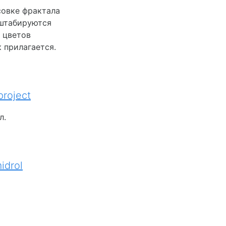
совке фрактала
сштабируются
 цветов
 прилагается.
project
л.
idrol