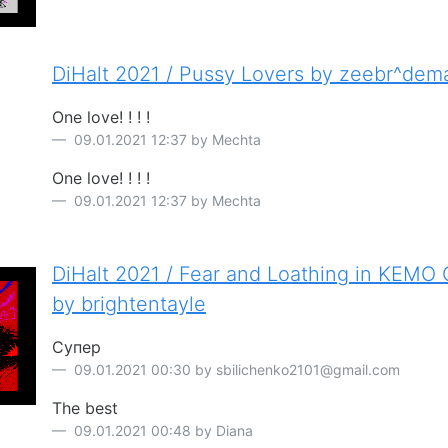
DiHalt 2021 / Pussy Lovers by zeebr^dem
One love! ! ! !
09.01.2021 12:37 by Mechta
One love! ! ! !
09.01.2021 12:37 by Mechta
DiHalt 2021 / Fear and Loathing in KEMO 
by brightentayle
Супер
09.01.2021 00:30 by sbilichenko2101@gmail.com
The best
09.01.2021 00:48 by Diana