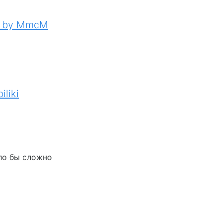
ts by MmcM
iliki
ло бы сложно