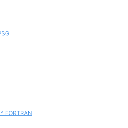
RPSG
_m ^ FORTRAN