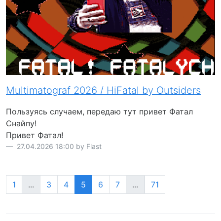
Multimatograf 2026 / HiFatal by Outsiders
Пользуясь случаем, передаю тут привет Фатал
Снайпу!
Привет Фатал!
27.04.2026 18:00 by Flast
1
...
3
4
5
6
7
...
71