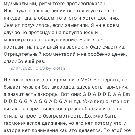
музыкальный, ритм тоже противопоказан.
Инструментальные линии вьются и улетают в
никуда - да, в общем-то этого и хотел достичь.
Значит получилось, если заметили. Я ни в коем
случае не претендую на популярнось и
многократное прослушивание. Если кто-то
поставит на пару дней на звонок, я буду счастлив.
Отрицательный комментарий мне особенно ценен,
спасибо ещё раз.
27.04.2026 19:23 by krotan
Не согласен ни с автором, ни с MyO. Во-первых, не
бывает музыки без аккордов, здесь есть гармония,
а значит есть аккорды. Вот они: G D A D D D A A Bm
D D D G G A A G G A D G A и т.д. Уже видно, что нет
никакого гармонического разнообразия и это не
стиль, а просто безграмотность. Должно быть
гармоническое движение, но его нет потому что у
автора нет понимания как это делается. По этой же