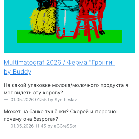
Multimatograf 2026 / Ферма "Гронги"
by Buddy
На какой упаковке молока/молочного продукта я
мог видеть эту корову?
01.05.2026 01:55 by Syntheslav
Может на банке тушёнки? Скорей интересно:
почему она безрогая?
01.05.2026 11:45 by aGGreSSor