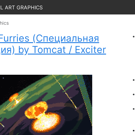
el Art Graphics
hics
f Furries (Специальная
я) by Tomcat / Exciter