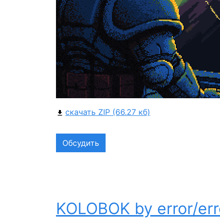
скачать ZIP (66.27 кб)
Обсудить
KOLOBOK by error/err