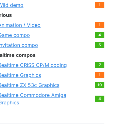
Wild demo
1
rious
Animation / Video
1
Game compo
4
Invitation compo
5
altime compos
Realtime CRISS CP/M coding
7
Realtime Graphics
1
Realtime ZX 53с Graphics
19
Realtime Commodore Amiga
4
Graphics