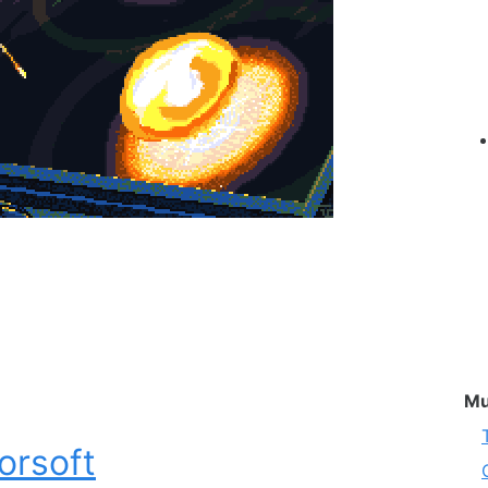
Mu
orsoft