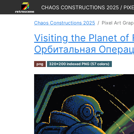
Chaos Constructions 2025 / Pix
Chaos Constructions 2025
Pixel Art Grap
Visiting the Planet o
Oрбитальная Oпераци
png
320x200 indexed PNG (57 colors)