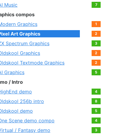
AI Music
7
aphics compos
Modern Graphics
1
Pixel Art Graphics
2
ZX Spectrum Graphics
3
Oldskool Graphics
2
Oldskool Textmode Graphics
2
AI Graphics
5
mo / Intro
HighEnd demo
4
Oldskool 256b intro
8
Oldskool demo
5
One Scene demo compo
4
Virtual / Fantasy demo
3