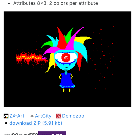
Attributes 8x8, 2 colors per attribute
ZX-Art
ArtCity
Demozoo
download ZIP (5.91 kb)