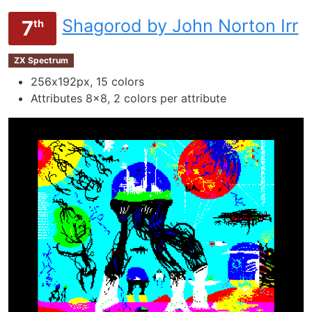
Shagorod by John Norton Irr
7
th
ZX Spectrum
256х192px, 15 colors
Attributes 8x8, 2 colors per attribute