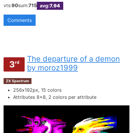
vts:
90
sum:
715
avg:
7.94
Comments
The departure of a demon
3
rd
by moroz1999
ZX Spectrum
256х192px, 15 colors
Attributes 8x8, 2 colors per attribute