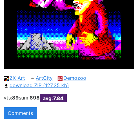
ZX-Art
ArtCity
Demozoo
download ZIP (127.35 kb)
vts:
89
sum:
698
avg:
7.84
Comments