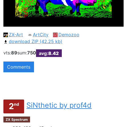
ZX-Art
ArtCity
Demozoo
download ZIP (42.25 kb)
vts:
89
sum:
750
avg:
8.42
Comments
SiNthetic by prof4d
2
nd
ZX Spectrum