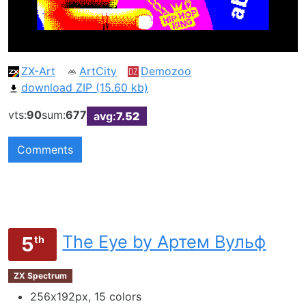
ZX-Art
ArtCity
Demozoo
download ZIP (15.60 kb)
vts:
90
sum:
677
avg:
7.52
Comments
The Eye by Артем Вульф
5
th
ZX Spectrum
256х192px, 15 colors