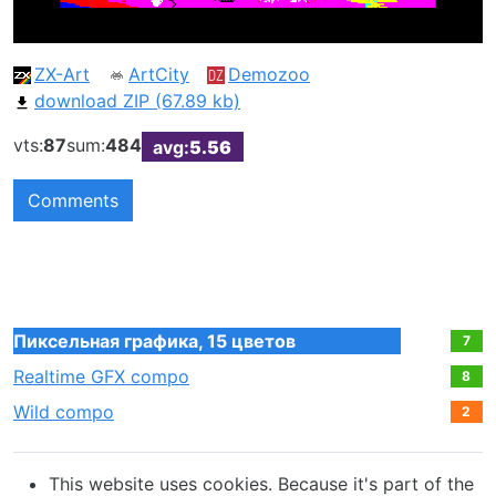
ZX-Art
ArtCity
Demozoo
download ZIP (67.89 kb)
vts:
87
sum:
484
avg:
5.56
Comments
Пиксельная графика, 15 цветов
7
Realtime GFX compo
8
Wild compo
2
This website uses cookies. Because it's part of the