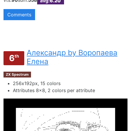
vts:
90
sum:
558
avg:
6.20
Comments
Александр by Воропаева
6
th
Елена
ZX Spectrum
256х192px, 15 colors
Attributes 8x8, 2 colors per attribute