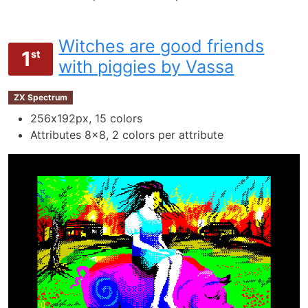
Witches are good friends
1
st
with piggies by Vassa
ZX Spectrum
256х192px, 15 colors
Attributes 8x8, 2 colors per attribute