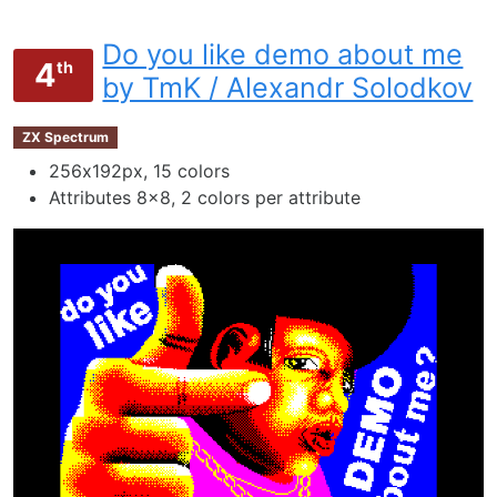
Do you like demo about me
4
th
by TmK / Alexandr Solodkov
ZX Spectrum
256х192px, 15 colors
Attributes 8x8, 2 colors per attribute