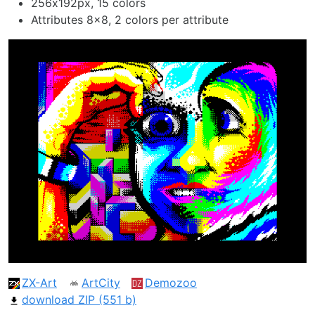
256х192px, 15 colors
Attributes 8x8, 2 colors per attribute
ZX-Art
ArtCity
Demozoo
download ZIP (551 b)