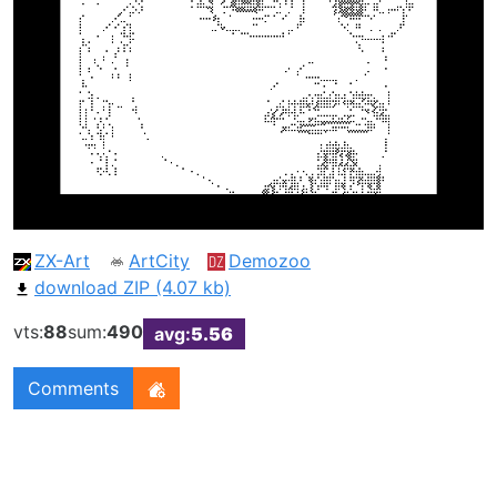
ZX-Art
ArtCity
Demozoo
download ZIP (4.07 kb)
vts:
88
sum:
490
avg:
5.56
Comments